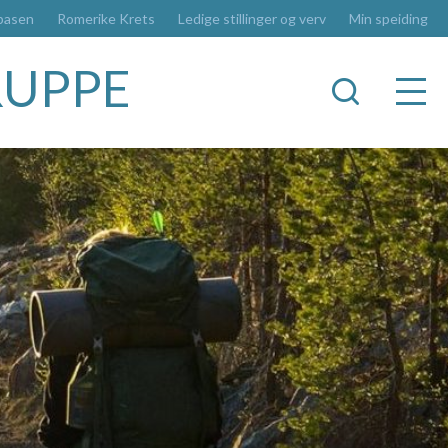
basen
Romerike Krets
Ledige stillinger og verv
Min speiding
RUPPE