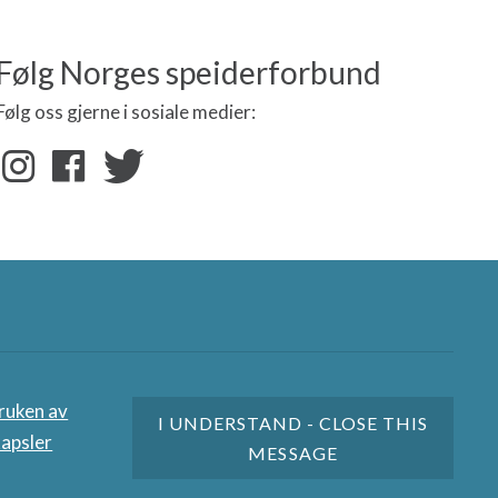
Følg Norges speiderforbund
Følg oss gjerne i sosiale medier:
nere
ruken av
I UNDERSTAND - CLOSE THIS
apsler
MESSAGE