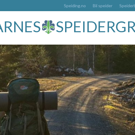
Speiding.no
Bli speider
Speider
ÅRNES
SPEIDERG