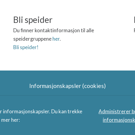
Bli speider
Du finner kontaktinformasjon til alle
speidergruppene
her
.
Bli speider!
Informasjonskapsler (cookies)
Speidergruppas samarbeidspart
er informasjonskapsler. Du kan trekke
Administrerer b
s mer her:
informasjonsk