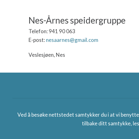
Nes-Årnes speidergruppe
Telefon: 941 90 063
E-post:
nesaarnes@gmail.com
Veslesjøen, Nes
Norges speiderforbund
Ved å besøke nettstedet samtykker du i at vi benytt
tilbake ditt samtykke, le